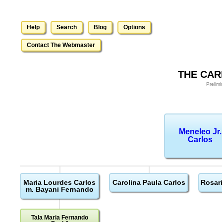
Help
Search
Blog
Options
Contact The Webmaster
THE CAR
Prelim
Meneleo Jr.
Carlos
Maria Lourdes Carlos
Carolina Paula Carlos
Rosari
m. Bayani Fernando
Tala Maria Fernando